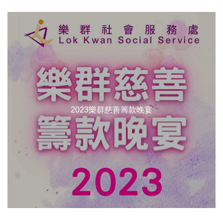
2023樂群慈善籌款晚宴