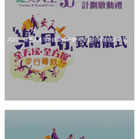
2021「健美人生50+啟動禮暨樂‧同行步行籌款致謝儀式」