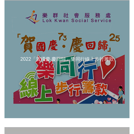
2022「賀國慶‧慶回歸」樂同行線上步行籌款