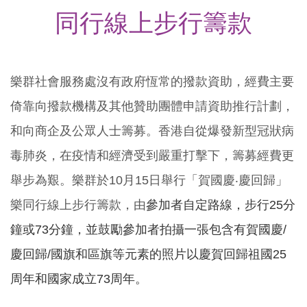
同行線上步行籌款
樂群社會服務處沒有政府恆常的撥款資助，經費主要
倚靠向撥款機構及其他贊助團體申請資助推行計劃，
和向商企及公眾人士籌募。香港自從爆發新型冠狀病
毒肺炎，在疫情和經濟受到嚴重打擊下，籌募經費更
舉步為艱。樂群於10月15日舉行「賀國慶‧慶回歸」
樂同行線上步行籌款，由
參加者自定路線，步行25分
鐘或73分鐘，
並鼓勵參加者拍攝一張
包含有賀國慶/
慶回歸/國旗和區旗等元素
的照片
以慶賀回歸祖國25
周年和國家成立73周年。