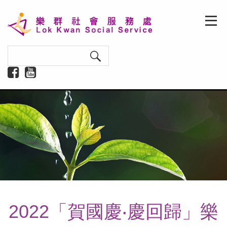
2022「賀國慶‧慶回歸」樂