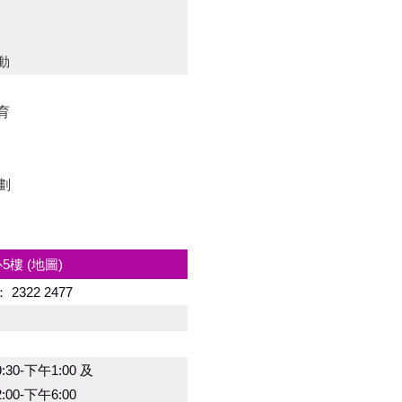
動
育
計劃
心5樓
(地圖)
：
2322 2477
:30-下午1:00 及
:00-下午6:00