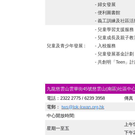
- 婦女發展
- 便利圖書館
- 義工訓練及社區活
- 兒童學習支援服務
- 兒童成長及親子教
兒童及青少年發展 :
- 入校服務
- 兒童發展基金計劃
- 共創明「Teen」
九龍
慈
雲山雲華街45號慈雲山(南區)社區中
電話：2322 2775 / 6239 3958
傳真
電郵：
tws@lok-kwan.org.hk
中心開放時間:
上午9
星期一至五
下午2