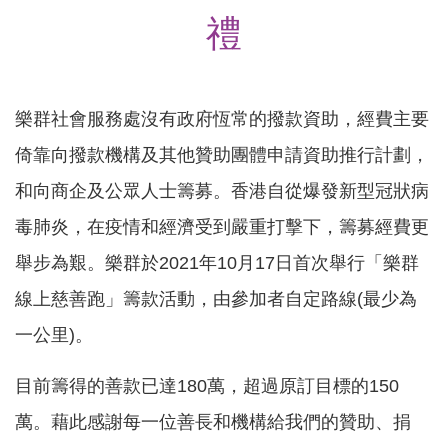
禮
樂群社會服務處沒有政府恆常的撥款資助，經費主要
倚靠向撥款機構及其他贊助團體申請資助推行計劃，
和向商企及公眾人士籌募。香港自從爆發新型冠狀病
毒肺炎，在疫情和經濟受到嚴重打擊下，籌募經費更
舉步為艱。樂群於
2021
年
10
月
17
日首次舉行「樂群
線上慈善跑」籌款活動，由
參加者自定路線
(
最少為
一公里
)
。
目前籌得的善款已達
180
萬，超過原訂目標的
150
萬。藉此感謝每一位善長和機構給我們的贊助、捐