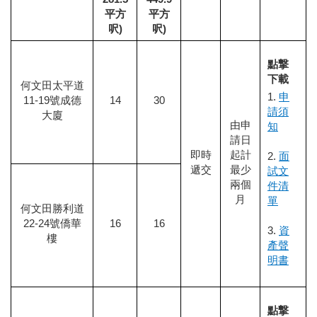
平方
平方
呎
)
呎
)
點撃
下載
何文田太平道
1.
申
11-19
號成德
14
30
請
須
大廈
由申
知
請日
即時
起計
2.
面
遞交
最少
試
文
兩個
件清
月
單
何文田勝利道
22-24
號僑華
16
16
3.
資
樓
產聲
明
書
點撃