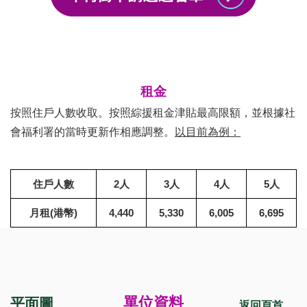
租金
按照住戶人數收取。按照綜援租金津貼最高限額，並根據社
會福利署的當時更新作相應調整。
以目前為例：
住戶人數
2人
3人
4人
5人
月租(港幣)
4,440
5,330
6,005
6,695
單位資料
平面圖
返回頁首