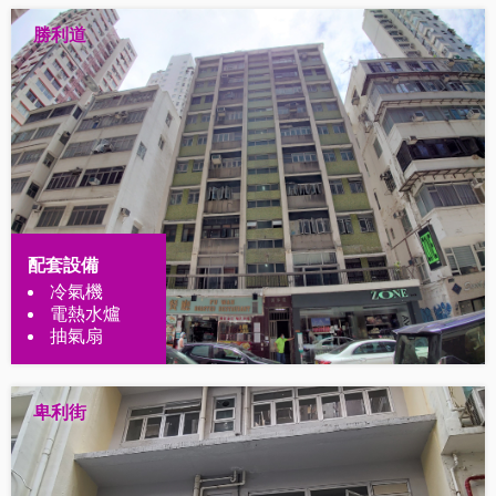
勝利道
配套設備
冷氣機
電熱水爐
抽氣扇
卑利街