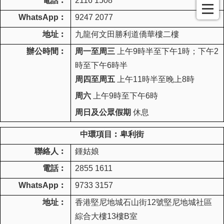
電話︰
2116 1508
WhatsApp
︰
9247 2077
地址︰
九龍何文田勝利道僑華樓二樓
辦公時間︰
周一至周三
上午9時半至下午1時；下午2
時至下午6時半
周四至周五
上午11時半至晚上8時
周六
上午9時至下午6時
周日及公眾假期
休息
中環項目︰卑利街
聯絡人︰
鍾姑娘
電話︰
2855 1611
WhatsApp
︰
9733 3157
地址︰
香港堅尼地城石山街
12
號堅尼地城社區
綜合大樓
13
樓
B
室