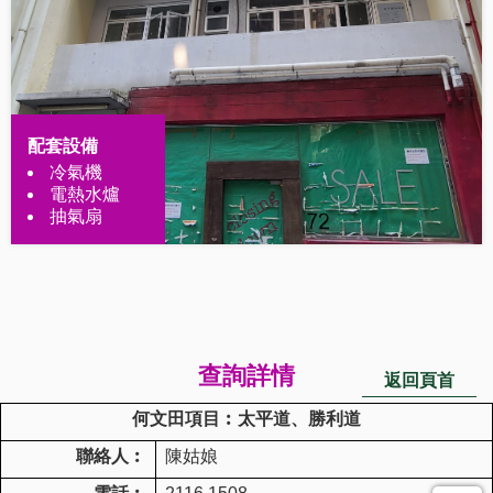
配套設備
冷氣機
電熱水爐
抽氣扇
查詢詳情
返回頁首
何文田項目︰太平道、勝利道
聯絡人︰
陳姑娘