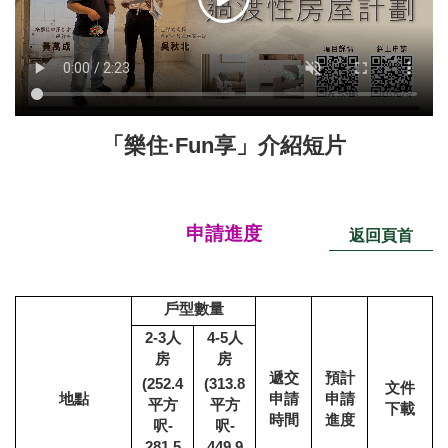
「​樂住·Fun享」介紹短片
申請進度
返回頁首
戶型數量
2-3
人
4-5
人
房
房
遞交
預計
(252.4
(313.8
文件
地點
申請
申請
平方
平方
下載
時間
進度
呎
-
呎
-
281.5
449.9