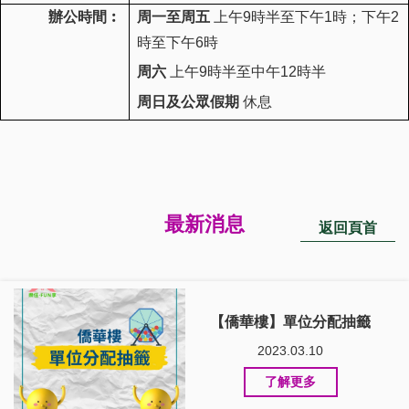
辦公時間︰
周一至周五
上午
9
時半至下午
1
時；下午
2
時至下午
6
時
周六
上午
9
時半至中午
12
時半
周日及公眾假期
休息
最新消息
返回頁首
【僑華樓】單位分配抽籤
2023.03.10
了解更多