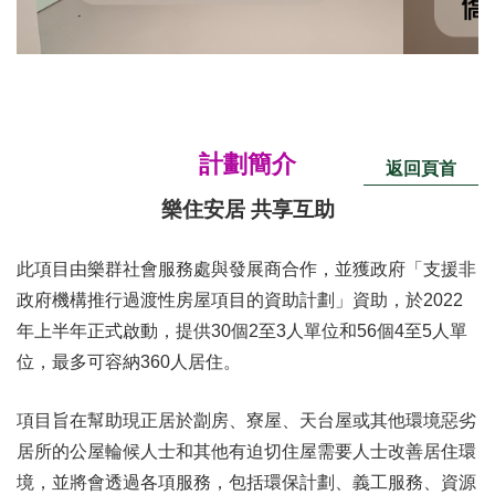
計劃簡介
返回頁首
樂住安居 共享互助
此項目由樂群社會服務處與發展商合作，並獲政府「支援非
政府機構推行過渡性房屋項目的資助計劃」資助，於
2022
年上半年正式啟動，提供
30
個
2
至
3
人單位和
56
個
4
至
5
人單
位，最多可容納
360
人居住。
項目旨在幫助現正居於劏房、寮屋、天台屋或其他環境惡劣
居所的公屋輪候人士和其他有迫切住屋需要人士改善居住環
境，並將會透過各項服務，包括環保計劃、義工服務、資源