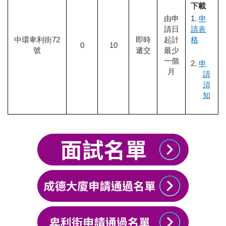
下載
由申
1.
申
請日
請
表
中環卑利街
72
即時
起計
格
0
10
號
遞交
最少
一個
2.
申
月
請
須
知