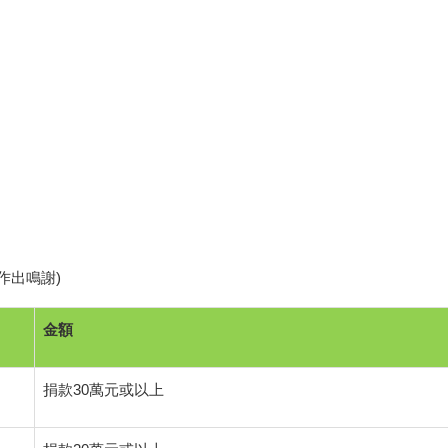
作出鳴謝)
金額
捐款
30
萬元或以上