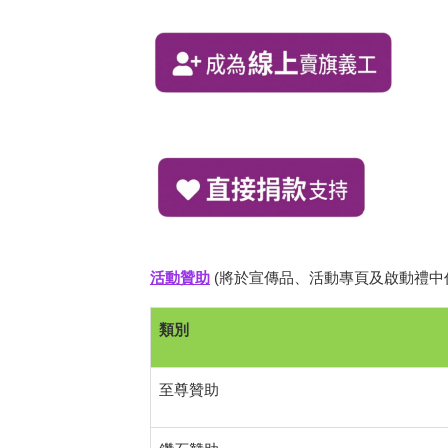
活動贊助
(將於宣傳品、活動專頁及啟動禮中
類別
至尊贊助