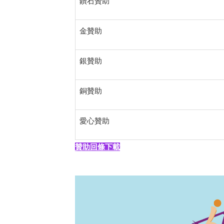
鑽石
贊助
金贊助
銀贊助
銅贊助
愛心贊助
贊助回條下載