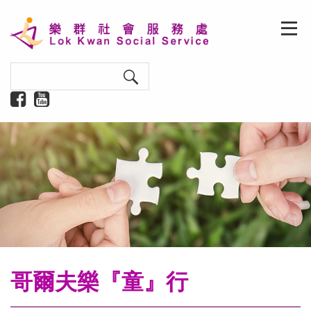
哥爾夫樂『童』行