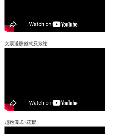
支票送贈儀式及致謝
起跑儀式+花絮