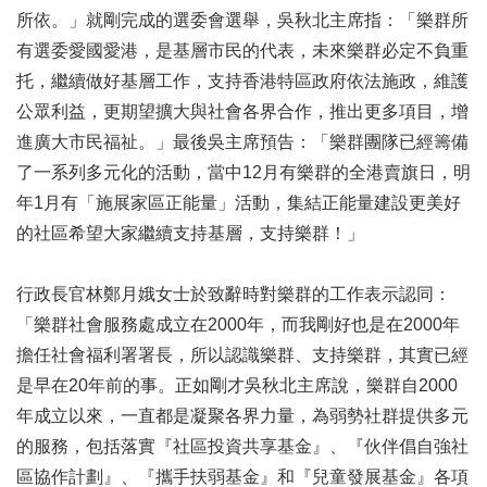
所依。」就剛完成的選委會選舉，吳秋北主席指：「樂群所
有選委愛國愛港，是基層市民的代表，未來樂群必定不負重
托，繼續做好基層工作，支持香港特區政府依法施政，維護
公眾利益，更期望擴大與社會各界合作，推出更多項目，增
進廣大市民福祉。」最後吳主席預告：「樂群團隊已經籌備
了一系列多元化的活動，當中12月有樂群的全港賣旗日，明
年1月有「施展家區正能量」活動，集結正能量建設更美好
的社區希望大家繼續支持基層，支持樂群！」
行政長官林鄭月娥女士於致辭時對樂群的工作表示認同：
「樂群社會服務處成立在2000年，而我剛好也是在2000年
擔任社會福利署署長，所以認識樂群、支持樂群，其實已經
是早在20年前的事。正如剛才吳秋北主席說，樂群自2000
年成立以來，一直都是凝聚各界力量，為弱勢社群提供多元
的服務，包括落實『社區投資共享基金』、『伙伴倡自強社
區協作計劃』、『攜手扶弱基金』和『兒童發展基金』各項