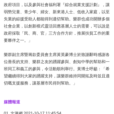
政府項目，以及參與社會福利署『綜合就業支援計劃』，讓
弱勢兒童、青少年、婦女、新來港人士、低收入家庭，以至
失業的綜援受助人都能得到適切幫助。樂群也成功開辦多個
社會企業，以創新模式靈活回應基層人士的需要，可以說是
政府採取「民、商、官」三方合作方針，推展扶貧工作的重
要夥伴之一。」
樂群副主席暨籌款委員會主席黃英豪博士於致謝辭時感謝各
位善長的支持、樂群之友的踴躍參與、創知中學的幫助和一
班同工和義工的參與，令活動順利舉行。黃博士呼籲：「希
望繼續得到大家的踴躍支持，讓樂群維持同開拓及時並且適
切嘅支援服務，讓基層市民得到幫助。」
媒體報道
01. 文滙網
2021-10-17 11:45:54