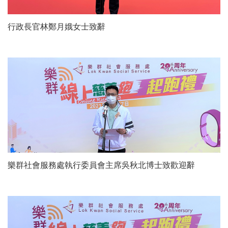
行政長官林鄭月娥女士致辭
樂群社會服務處執行委員會主席吳秋北博士致歡迎辭