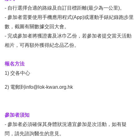
- 自行選擇合適的路線及自訂目標距離(最少為一公里)。
- 參加者需要使用手機應用程式(App)或運動手錶紀錄跑步里
數
，
截圖有關數據交回大會
。
- 完成參加者將獲證書及冰巾乙份，若參加者提交當天活動
相片，可再額外獲得紀念品乙份。
報名方法
1) 交各中心
2) 電郵到
info@lok-kwan.org.hk
參加者須知
- 參加者必須確保其身體狀況適宜參加是次活動，如有疑
問，請先諮詢醫生的意見。