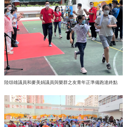
陸頌雄議員和麥美娟議員與樂群之友青年正準備跑達終點