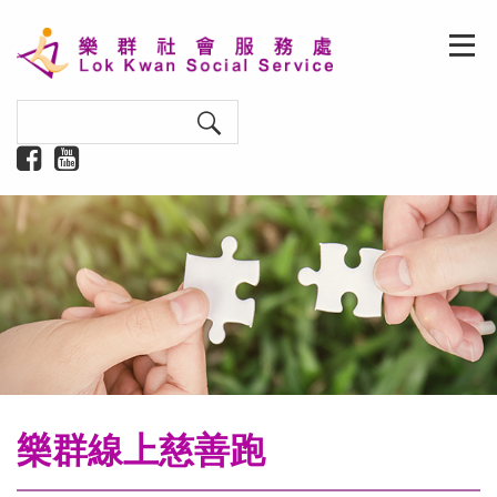
樂群線上慈善跑