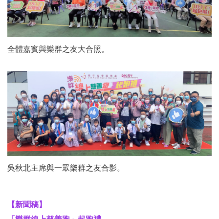
全體嘉賓與樂群之友大合照。
吳秋北主席與一眾樂群之友合影。
【新聞稿】