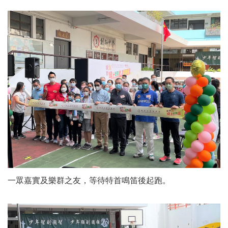
一眾嘉實及樂群之友，等待特首鳴笛後起跑。