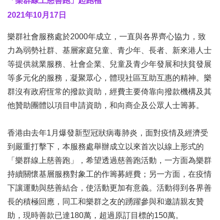
「
樂群線上慈善跑
」
起跑
禮
2021
年
10
月
17
日
樂群社會服務處於2000年成立，一直與各界齊心協力，致
力為弱勢社群、基層家庭兒童、青少年、長者、新來港人士
等提供就業服務、社會企業、兒童及青少年發展和扶貧發展
等多元化的服務，凝聚眾心，體現社區互助互惠的精神。樂
群沒有政府恆常的撥款資助，經費主要倚靠向撥款機構及其
他贊助團體以項目申請資助，和向商企及公眾人士籌募。
香港由去年1月爆發新型冠狀病毒肺炎，面對疫情及經濟受
到嚴重打擊下，本服務處舉辦成立以來首次以線上形式的
「樂群線上慈善跑」，希望透過慈善跑活動，一方面為樂群
持續關懷基層服務對象工的作籌募經費；另一方面，在疫情
下讓運動與慈善結合，使活動更加有意義。活動得到各界善
長的積極回應，同工和樂群之友的踴躍參與和邀請親友贊
助，現時善款已達180萬，超過原訂目標的150萬。