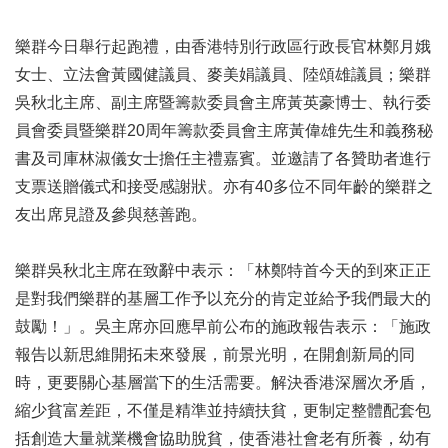
樂群今日舉行起跑禮，由香港特別行政區行政長官林鄭月娥
女士、立法會黃國健議員、麥美娟議員、陸頌雄議員；樂群
吳秋北主席、副主席暨籌款委員會主席黃英豪博士、執行委
員會委員暨樂群20周年籌款委員會主席黃偉雄先生和義務秘
書及司庫林淑儀女士擔任主禮嘉賓。並邀請了各贊助者進行
支票送贈儀式和接受感謝狀。亦有40多位不同年齡的樂群之
友出席見證及參與慈善跑。
樂群吳秋北主席在致辭中表示：「林鄭特首今天的到來正正
是對我們樂群的基層工作予以充分的肯定並給予我們最大的
鼓勵！」。吳主席亦回應早前公布的施政報告表示：「施政
報告以新思維開拓未來發展，前景光明，在開創新局的同
時，更要關心基層當下的生活需要。解決香港深層次矛盾，
縮少貧富差距，不僅是精準並持續扶貧，更制定整體配套包
括創造大量就業機會協助脫貧，使香港社會老有所養，幼有