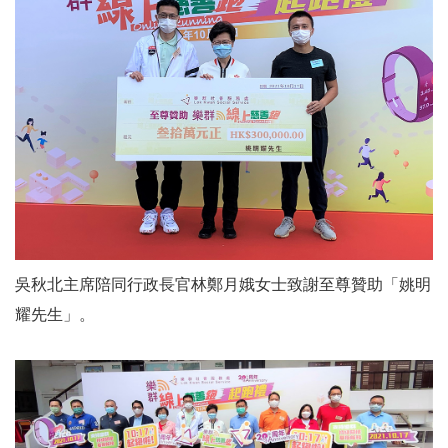
吳秋北主席陪同行政長官林鄭月娥女士致謝至尊贊助「姚明
耀先生」。